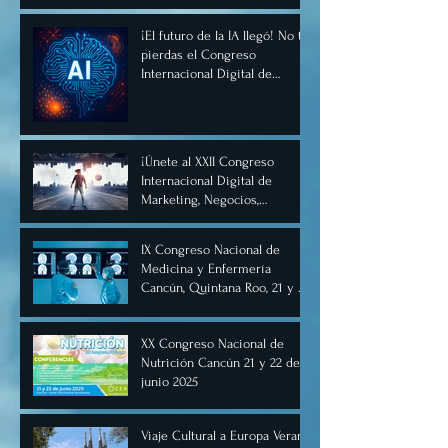
¡El futuro de la IA llegó! No te
pierdas el Congreso
Internacional Digital de
Inteligencia Artificial
Diciembre 2025
¡Únete al XXII Congreso
Internacional Digital de
Marketing, Negocios,
Comercio Digital e
Inteligencia Artificial 2025, de
IX Congreso Nacional de
forma virtual!
Medicina y Enfermería
Cancún, Quintana Roo, 21 y 22
de junio de 2025.
XX Congreso Nacional de
Nutrición Cancún 21 y 22 de
junio 2025
Viaje Cultural a Europa Verano