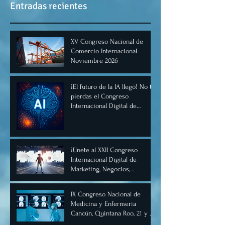
Entradas recientes
XV Congreso Nacional de
Comercio Internacional
Noviembre 2026
¡El futuro de la IA llegó! No te
pierdas el Congreso
Internacional Digital de
Inteligencia Artificial
Diciembre 2025
¡Únete al XXII Congreso
Internacional Digital de
Marketing, Negocios,
Comercio Digital e
Inteligencia Artificial 2025, de
IX Congreso Nacional de
forma virtual!
Medicina y Enfermería
Cancún, Quintana Roo, 21 y 22
de junio de 2025.