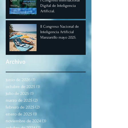
I Congreso Internacional
Digital de Inteligencia
Artificial.
II Congreso Nacional de
Inteligencia Artificial
Manzanillo mayo 2025.
Archivo
junio de 2026
(1)
1 entrada
octubre de 2025
(1)
1 entrada
julio de 2025
(1)
1 entrada
marzo de 2025
(2)
2 entradas
febrero de 2025
(2)
2 entradas
enero de 2025
(1)
1 entrada
noviembre de 2024
(3)
3 entradas
octubre de 2024
(2)
2 entradas