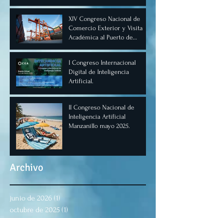
XIV Congreso Nacional de
Comercio Exterior y Visita
Académica al Puerto de
Manzanillo, Mayo 2025.
I Congreso Internacional
Digital de Inteligencia
Artificial.
II Congreso Nacional de
Inteligencia Artificial
Manzanillo mayo 2025.
Archivo
junio de 2026
(1)
1 entrada
octubre de 2025
(1)
1 entrada