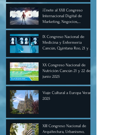
¡Únete al XXII Congreso
Internacional Digital de
Marketing, Negocios,
Comercio Digital e
Inteligencia Artificial 2025, de
IX Congreso Nacional de
forma virtual!
Medicina y Enfermería
Cancún, Quintana Roo, 21 y 22
de junio de 2025.
XX Congreso Nacional de
Nutrición Cancún 21 y 22 de
junio 2025
Viaje Cultural a Europa Verano
2025
XIII Congreso Nacional de
Arquitectura, Urbanismo,