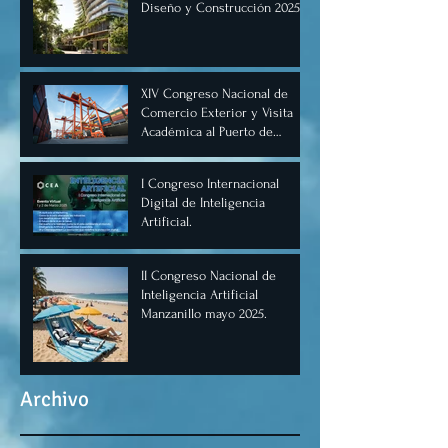
Diseño y Construcción 2025,
Cancún.
XIV Congreso Nacional de
Comercio Exterior y Visita
Académica al Puerto de
Manzanillo, Mayo 2025.
I Congreso Internacional
Digital de Inteligencia
Artificial.
II Congreso Nacional de
Inteligencia Artificial
Manzanillo mayo 2025.
Archivo