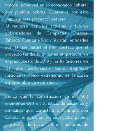
todo su potencial en lo económico, cultural, 
con pueblos pobres. Queremos por esto 
impulsar este proyecto”, aseveró.
Al reunirse con los actuales y futuros 
gobernadores de Campeche, Chiapas, 
Tabasco, Quintana Roo y Yucatán, entidades 
por las que pasará el tren, destacó que el 
proyecto tendrá 16 millones etiquetados en 
el presupuesto de 2019 y las licitaciones, en 
las que participaran tanto empresas 
nacionales como extranjeras, se lanzarán 
en diciembre de este año.
Indicó que la construcción de mil 500 
kilómetros de tren turístico, de pasajeros y 
de carga, que conectará a Palenque con 
Cancún, tendrá una inversión global pública 
y privada de hasta 150 mil millones de 