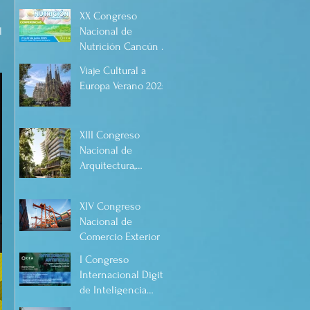
Enfermería Cancún,
Artificial 2025, de
XX Congreso
Quintana Roo, 21 y
forma virtual!
 
Nacional de
22 de junio de 2025.
Nutrición Cancún 21
y 22 de junio 2025
Viaje Cultural a
Europa Verano 2025
XIII Congreso
Nacional de
Arquitectura,
Urbanismo, Diseño
y Construcción
XIV Congreso
2025, Cancún.
Nacional de
Comercio Exterior y
Visita Académica al
I Congreso
Puerto de
Internacional Digital
Manzanillo, Mayo
de Inteligencia
2025.
Artificial.