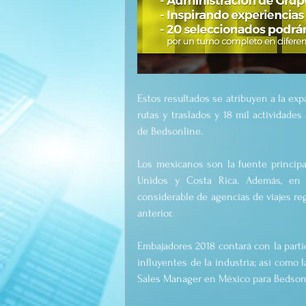
Estos resultados se atribuyen a la exp
rutas y traslados y 18 mil actividades
de Bedsonline.
Los mexicanos son la fuente principal
Unidos y Costa Rica. Además, en 
considerable de agencias de viajes re
anterior.
Embajadores 2018 contará con la parti
influyentes de la industria; así como
Sales Manager en México para Bedsonl