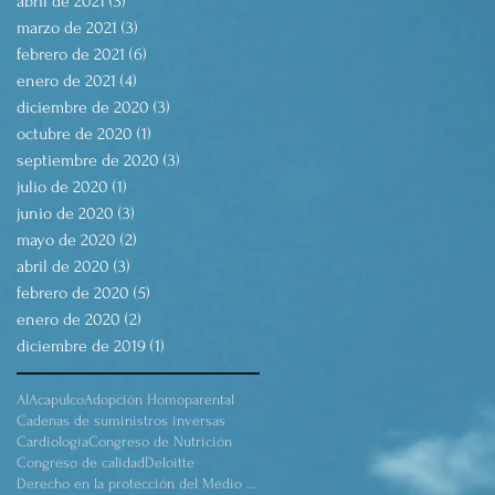
abril de 2021
(3)
3 entradas
marzo de 2021
(3)
3 entradas
febrero de 2021
(6)
6 entradas
enero de 2021
(4)
4 entradas
diciembre de 2020
(3)
3 entradas
octubre de 2020
(1)
1 entrada
septiembre de 2020
(3)
3 entradas
julio de 2020
(1)
1 entrada
junio de 2020
(3)
3 entradas
mayo de 2020
(2)
2 entradas
abril de 2020
(3)
3 entradas
febrero de 2020
(5)
5 entradas
enero de 2020
(2)
2 entradas
diciembre de 2019
(1)
1 entrada
AI
Acapulco
Adopción Homoparental
Cadenas de suministros inversas
Cardiología
Congreso de Nutrición
Congreso de calidad
Deloitte
Derecho en la protección del Medio Ambiente.