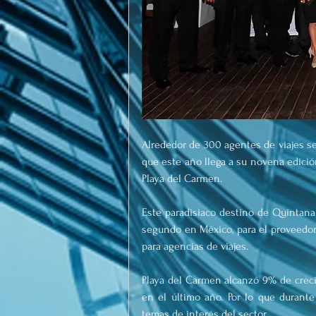
Alrededor de 300 agentes de viajes se
que este año llega a su novena edició
Playa del Carmen.
Este paradisiaco destino de Quintana 
segundo en México, para el proveedor
para agencias de viajes.
Playa del Carmen alcanzó 9% de crecim
en el último año. Por lo que durante 
temas de interés del sector.