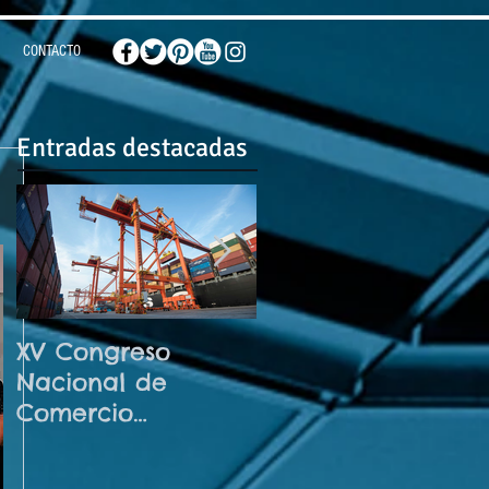
CONTACTO
Entradas destacadas
XV Congreso
¡El futuro de la IA
Nacional de
llegó! No te
Comercio
pierdas el
Internacional
Congreso
Noviembre 2026
Internacional