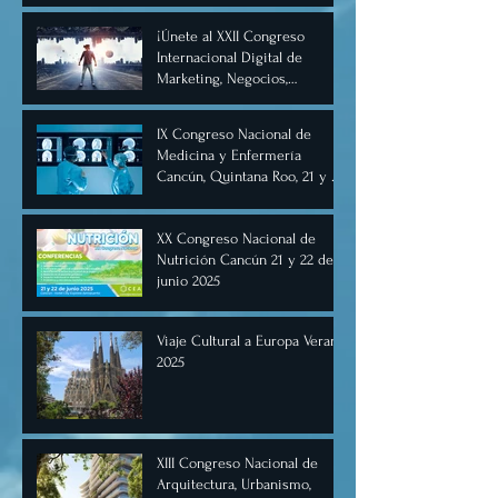
¡Únete al XXII Congreso
Internacional Digital de
Marketing, Negocios,
Comercio Digital e
Inteligencia Artificial 2025, de
IX Congreso Nacional de
forma virtual!
Medicina y Enfermería
Cancún, Quintana Roo, 21 y 22
de junio de 2025.
XX Congreso Nacional de
Nutrición Cancún 21 y 22 de
junio 2025
Viaje Cultural a Europa Verano
2025
XIII Congreso Nacional de
Arquitectura, Urbanismo,