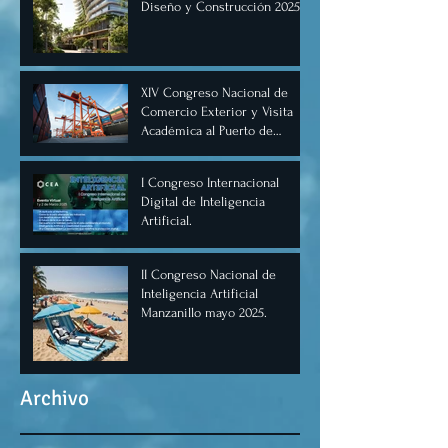
Diseño y Construcción 2025,
Cancún.
XIV Congreso Nacional de
Comercio Exterior y Visita
Académica al Puerto de
Manzanillo, Mayo 2025.
I Congreso Internacional
Digital de Inteligencia
Artificial.
II Congreso Nacional de
Inteligencia Artificial
Manzanillo mayo 2025.
Archivo