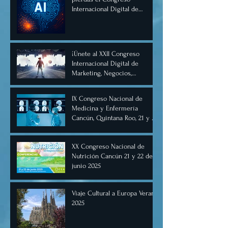
Internacional Digital de
Inteligencia Artificial
Diciembre 2025
¡Únete al XXII Congreso
Internacional Digital de
Marketing, Negocios,
Comercio Digital e
Inteligencia Artificial 2025, de
IX Congreso Nacional de
forma virtual!
Medicina y Enfermería
Cancún, Quintana Roo, 21 y 22
de junio de 2025.
XX Congreso Nacional de
Nutrición Cancún 21 y 22 de
junio 2025
Viaje Cultural a Europa Verano
2025