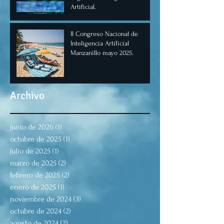
Artificial.
II Congreso Nacional de
Inteligencia Artificial
Manzanillo mayo 2025.
Archivo
junio de 2026
(1)
1 entrada
octubre de 2025
(1)
1 entrada
julio de 2025
(1)
1 entrada
marzo de 2025
(2)
2 entradas
febrero de 2025
(2)
2 entradas
enero de 2025
(1)
1 entrada
noviembre de 2024
(3)
3 entradas
octubre de 2024
(2)
2 entradas
agosto de 2024
(2)
2 entradas