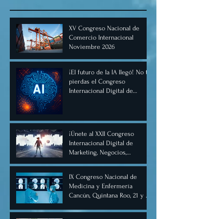
XV Congreso Nacional de
Comercio Internacional
Noviembre 2026
¡El futuro de la IA llegó! No te
pierdas el Congreso
Internacional Digital de
Inteligencia Artificial
Diciembre 2025
¡Únete al XXII Congreso
Internacional Digital de
Marketing, Negocios,
Comercio Digital e
Inteligencia Artificial 2025, de
IX Congreso Nacional de
forma virtual!
Medicina y Enfermería
Cancún, Quintana Roo, 21 y 22
de junio de 2025.