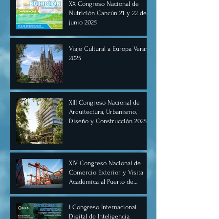
XX Congreso Nacional de
Nutrición Cancún 21 y 22 de
junio 2025
Viaje Cultural a Europa Verano
2025
XIII Congreso Nacional de
Arquitectura, Urbanismo,
Diseño y Construcción 2025,
Cancún.
XIV Congreso Nacional de
Comercio Exterior y Visita
Académica al Puerto de
Manzanillo, Mayo 2025.
I Congreso Internacional
Digital de Inteligencia