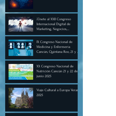
Inteligencia Artificial
Diciembre 2025
¡Únete al XXII Congreso
Internacional Digital de
Marketing, Negocios,
Comercio Digital e
Inteligencia Artificial 2025, de
IX Congreso Nacional de
forma virtual!
Medicina y Enfermería
Cancún, Quintana Roo, 21 y 22
de junio de 2025.
XX Congreso Nacional de
Nutrición Cancún 21 y 22 de
junio 2025
Viaje Cultural a Europa Verano
2025