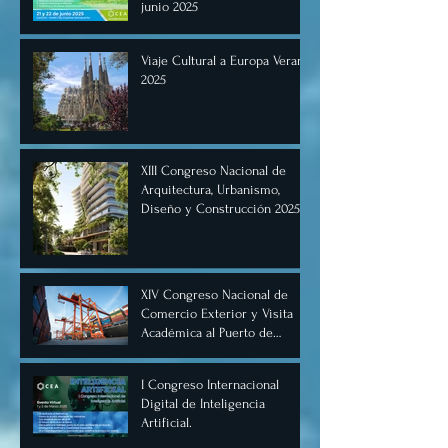
junio 2025
Viaje Cultural a Europa Verano
2025
XIII Congreso Nacional de
Arquitectura, Urbanismo,
Diseño y Construcción 2025,
Cancún.
XIV Congreso Nacional de
Comercio Exterior y Visita
Académica al Puerto de
Manzanillo, Mayo 2025.
I Congreso Internacional
Digital de Inteligencia
Artificial.