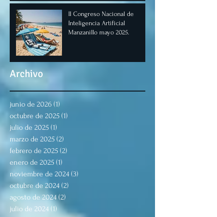
II Congreso Nacional de
Inteligencia Artificial
Manzanillo mayo 2025.
Archivo
junio de 2026
(1)
1 entrada
octubre de 2025
(1)
1 entrada
julio de 2025
(1)
1 entrada
marzo de 2025
(2)
2 entradas
febrero de 2025
(2)
2 entradas
enero de 2025
(1)
1 entrada
noviembre de 2024
(3)
3 entradas
octubre de 2024
(2)
2 entradas
agosto de 2024
(2)
2 entradas
julio de 2024
(1)
1 entrada