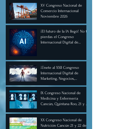
XV Congreso Nacional de
Comercio Internacional
Noviembre 2026
¡El futuro de la IA llegó! No te
pierdas el Congreso
Internacional Digital de
Inteligencia Artificial
Diciembre 2025
¡Únete al XXII Congreso
Internacional Digital de
Marketing, Negocios,
Comercio Digital e
Inteligencia Artificial 2025, de
IX Congreso Nacional de
forma virtual!
Medicina y Enfermería
Cancún, Quintana Roo, 21 y 22
de junio de 2025.
XX Congreso Nacional de
Nutrición Cancún 21 y 22 de