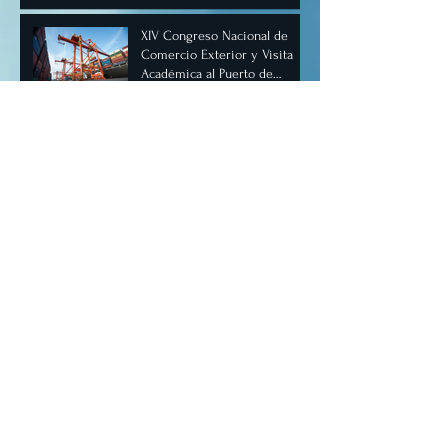
XIV Congreso Nacional de
Comercio Exterior y Visita
Académica al Puerto de
Manzanillo, Mayo 2025.
I Congreso Internacional
Digital de Inteligencia
Artificial.
II Congreso Nacional de
Inteligencia Artificial
Manzanillo mayo 2025.
Archivo
junio de 2026
(1)
1 entrada
octubre de 2025
(1)
1 entrada