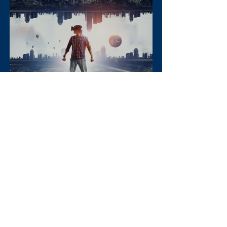
Inteligencia Artificial
Diciembre 2025
¡Únete al XXII Congreso
Internacional Digital de
Marketing, Negocios,
Comercio Digital e
Inteligencia Artificial 2025,
de forma virtual!
IX Congreso Nacional de
Medicina y Enfermería
Cancún, Quintana Roo, 21 y