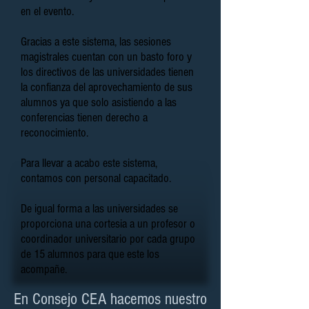
en el evento.
Gracias a este sistema, las sesiones
magistrales cuentan con un basto foro y
los directivos de las universidades tienen
la confianza del aprovechamiento de sus
alumnos ya que solo asistiendo a las
conferencias tienen derecho a
reconocimiento.
Para llevar a acabo este sistema,
contamos con personal capacitado.
De igual forma a las universidades se
proporciona una cortesia a un profesor o
coordinador universitario por cada grupo
de 15 alumnos para que este los
acompañe.
En Consejo CEA hacemos nuestro