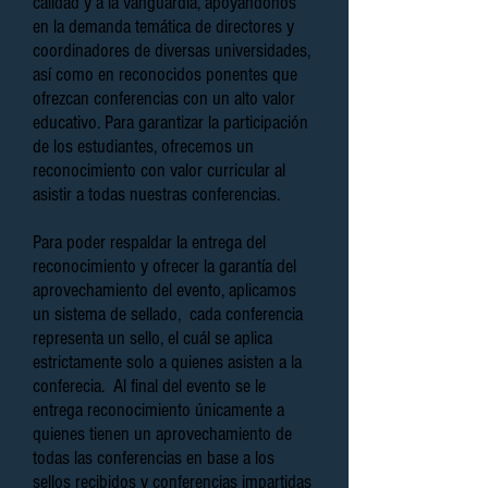
calidad y a la vanguardia, apoyándonos
en la demanda temática de directores y
coordinadores de diversas universidades,
así como en reconocidos ponentes que
ofrezcan conferencias con un alto valor
educativo. Para garantizar la participación
de los estudiantes, ofrecemos un
reconocimiento con valor curricular al
asistir a todas nuestras conferencias.
Para poder respaldar la entrega del
reconocimiento y ofrecer la garantía del
aprovechamiento del evento, aplicamos
un sistema de sellado, cada conferencia
representa un sello, el cuál se aplica
estrictamente solo a quienes asisten a la
conferecia. Al final del evento se le
entrega reconocimiento únicamente a
quienes tienen un aprovechamiento de
todas las conferencias en base a los
sellos recibidos y conferencias impartidas