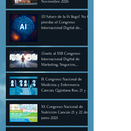
Noviembre 2026
¡El futuro de la IA llegó! No te
pierdas el Congreso
Internacional Digital de
Inteligencia Artificial
Diciembre 2025
¡Únete al XXII Congreso
Internacional Digital de
Marketing, Negocios,
Comercio Digital e
Inteligencia Artificial 2025, de
IX Congreso Nacional de
forma virtual!
Medicina y Enfermería
Cancún, Quintana Roo, 21 y 22
de junio de 2025.
XX Congreso Nacional de
Nutrición Cancún 21 y 22 de
junio 2025