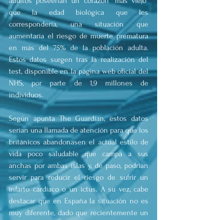
adultos poseerían un corazón "más viejo" 
que la edad biológica que les 
correspondería, una situación que 
aumentaría el riesgo de muerte prematura 
en más del 75% de la población adulta. 
Estos datos surgen tras la realización del 
test, disponible en la página web oficial del 
NHS, por parte de 1,9 millones de 
individuos.
Según apunta The Guardian, estos datos 
serían una llamada de atención para que los 
británicos abandonasen el actual estilo de 
vida poco saludable que campa a sus 
anchas por ambas islas y, de paso, podrían 
servir para reducir el riesgo de sufrir un 
infarto cardíaco o un ictus. A su vez, cabe 
destacar que en España la situación no es 
muy diferente, dado que recientemente un 