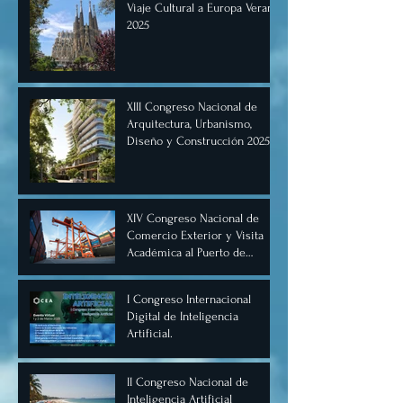
Viaje Cultural a Europa Verano
2025
XIII Congreso Nacional de
Arquitectura, Urbanismo,
Diseño y Construcción 2025,
Cancún.
XIV Congreso Nacional de
Comercio Exterior y Visita
Académica al Puerto de
Manzanillo, Mayo 2025.
I Congreso Internacional
Digital de Inteligencia
Artificial.
II Congreso Nacional de
Inteligencia Artificial