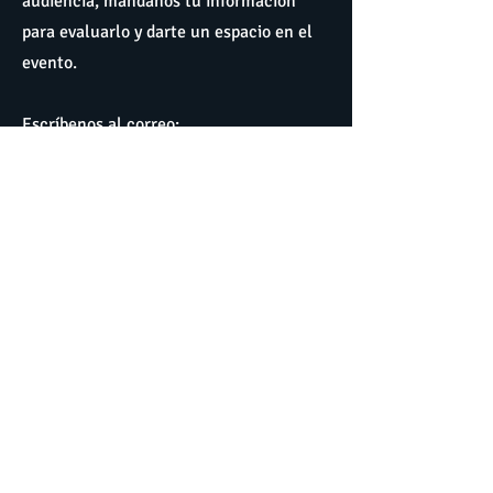
audiencia, mándanos tu información
para evaluarlo y darte un espacio en el
evento.
Escríbenos al correo:
creativo@consejocea.com