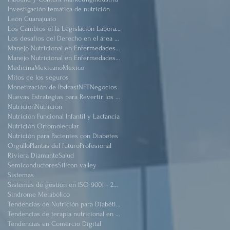
Investigación temática de nutrición
León Guanajuato
Los Cambios el la Legislación Laboral Mexicana después de pandemia
Los desafíos del Derecho en el área de salud
Manejo Nutricional en Enfermedades #Renal Crónico
Manejo Nutricional en Enfermedades Renal Crónico
Medicina
Mexicano
Mexico
Mitos de los seguros
Monetización de Podcast
NFT
Negocios
Nuevas Estrategias para Revertir los Daños del Sindrome Metabólico
Nutricion
Nutrición
Nutrición Funcional Infantil y Lactancia
Nutrición Ortomolecular
Nutrición para Pacientes con Diabetes
Orgullo
Plantas del futuro
Profesional
Riviera Diamante
Salud
Semiconductores
Silicon valley
Sistemas
Sistemas de gestión en ISO 9001 - 2015
Síndrome Metabólico
Tendencias de Nutrición para Diabéticos
Tendencias de terapia nutricional en pacientes críticos obeso
Tendencias en Comercio Digital