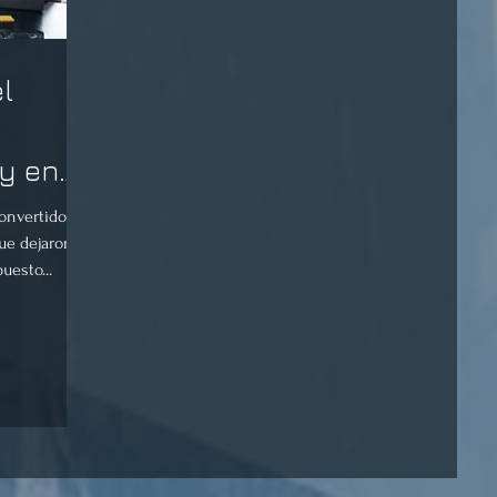
el
y en
convertido en
ue dejaron
uesto...