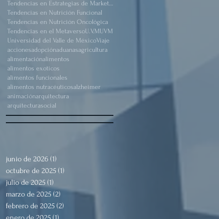
Tendencias en Estrategias de Marketing
Tendencias en Nutrición Funcional
Tendencias en Nutrición Oncológica
Tendencias en el Metaverso
U.V.M
UVM
Universidad del Valle de México
Viaje
acciones
adopción
aduanas
agricultura
alimentación
alimentos
alimentos exoticos
alimentos funcionales
alimentos nutracéuticos
alzheimer
animación
arquitectura
arquitecturasocial
junio de 2026
(1)
1 entrada
octubre de 2025
(1)
1 entrada
julio de 2025
(1)
1 entrada
marzo de 2025
(2)
2 entradas
febrero de 2025
(2)
2 entradas
enero de 2025
(1)
1 entrada