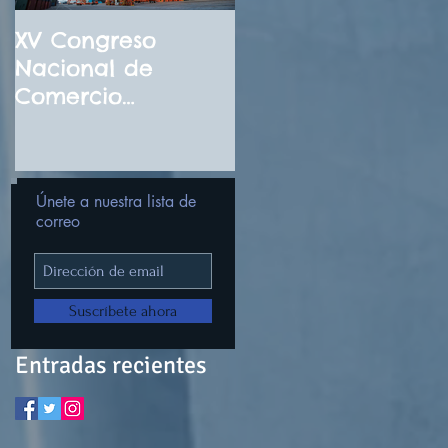
XV Congreso
¡El futuro de la IA
Nacional de
llegó! No te
Comercio
pierdas el
Internacional
Congreso
Noviembre 2026
Internacional
Digital de
Únete a nuestra lista de
Inteligencia
correo
Artificial Diciembr
2025
Suscríbete ahora
Entradas recientes