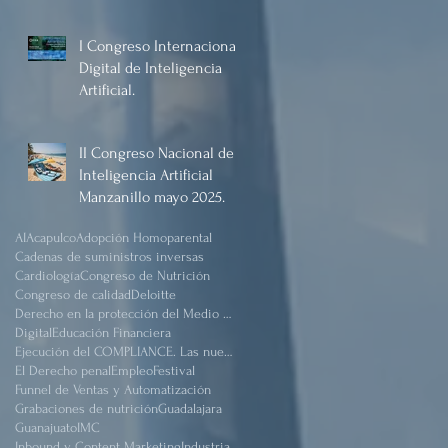
Manzanillo, Mayo 2025.
I Congreso Internacional
Digital de Inteligencia
Artificial.
II Congreso Nacional de
Inteligencia Artificial
Manzanillo mayo 2025.
AI
Acapulco
Adopción Homoparental
Cadenas de suministros inversas
Cardiología
Congreso de Nutrición
Congreso de calidad
Deloitte
Derecho en la protección del Medio Ambiente.
Digital
Educación Financiera
Ejecución del COMPLIANCE. Las nuevas reformas
El Derecho penal
Empleo
Festival
Funnel de Ventas y Automatización
Grabaciones de nutrición
Guadalajara
Guanajuato
IMC
Inbound y Content Marketing
Industria