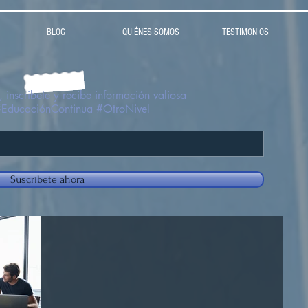
BLOG
QUIÉNES SOMOS
TESTIMONIOS
 inscribete y recibe información valiosa
#EducaciónContinua #OtroNivel
Suscríbete ahora