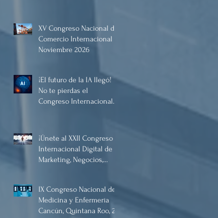
XV Congreso Nacional de
Comercio Internacional
Noviembre 2026
¡El futuro de la IA llegó!
No te pierdas el
Congreso Internacional
Digital de Inteligencia
Artificial Diciembre 2025
¡Únete al XXII Congreso
Internacional Digital de
Marketing, Negocios,
Comercio Digital e
Inteligencia Artificial
IX Congreso Nacional de
2025, de forma virtual!
Medicina y Enfermería
Cancún, Quintana Roo, 21