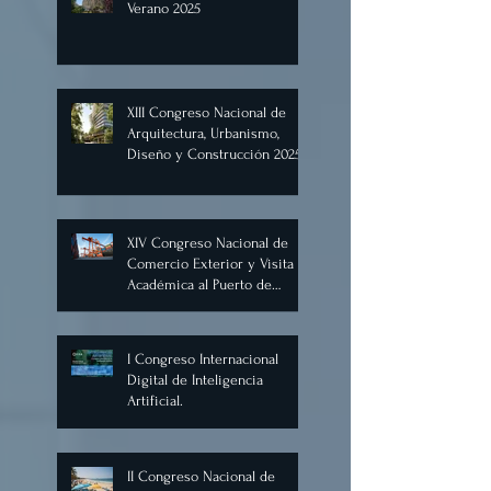
Nutrición Cancún 21 y 22 de
junio 2025
Viaje Cultural a Europa
Verano 2025
XIII Congreso Nacional de
Arquitectura, Urbanismo,
Diseño y Construcción 2025,
Cancún.
XIV Congreso Nacional de
Comercio Exterior y Visita
Académica al Puerto de
Manzanillo, Mayo 2025.
I Congreso Internacional