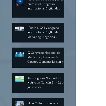
Comercio Internacional
Noviembre 2026
¡El futuro de la IA llegó! No te
pierdas el Congreso
Internacional Digital de
Inteligencia Artificial
Diciembre 2025
¡Únete al XXII Congreso
Internacional Digital de
Marketing, Negocios,
Comercio Digital e
Inteligencia Artificial 2025, de
forma virtual!
IX Congreso Nacional de
Medicina y Enfermería
Cancún, Quintana Roo, 21 y
22 de junio de 2025.
XX Congreso Nacional de