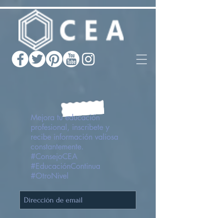
Mejora tu educación
profesional, inscribete y
recibe información valiosa
constantemente.
#ConsejoCEA
#EducaciónContinua
#OtroNivel