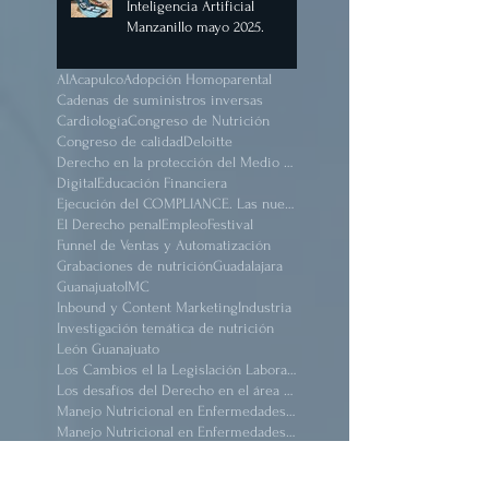
Digital de Inteligencia
Artificial.
II Congreso Nacional de
Inteligencia Artificial
Manzanillo mayo 2025.
AI
Acapulco
Adopción Homoparental
Cadenas de suministros inversas
Cardiología
Congreso de Nutrición
Congreso de calidad
Deloitte
Derecho en la protección del Medio Ambiente.
Digital
Educación Financiera
Ejecución del COMPLIANCE. Las nuevas reformas
El Derecho penal
Empleo
Festival
Funnel de Ventas y Automatización
Grabaciones de nutrición
Guadalajara
Guanajuato
IMC
Inbound y Content Marketing
Industria
Investigación temática de nutrición
León Guanajuato
Los Cambios el la Legislación Laboral Mexicana después de pandemia