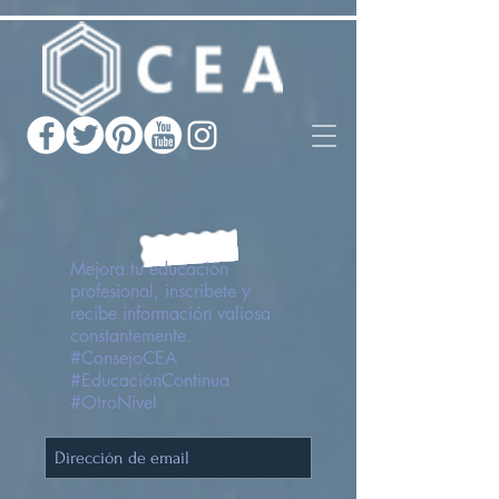
Mejora tu educación
profesional, inscribete y
recibe información valiosa
constantemente.
#ConsejoCEA
#EducaciónContinua
#OtroNivel