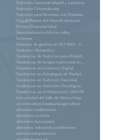
Nuevas Estrategias para Revertir los Daños del Sindrome Metabólico
Nutricion
Nutrición
Nutrición Funcional Infantil y Lactancia
Nutrición Ortomolecular
Nutrición para Pacientes con Diabetes
Orgullo
Plantas del futuro
Profesional
Riviera Diamante
Salud
Semiconductores
Silicon valley
Sistemas
Sistemas de gestión en ISO 9001 - 2015
Síndrome Metabólico
Tendencias de Nutrición para Diabéticos
Tendencias de terapia nutricional en pacientes críticos obeso
Tendencias en Comercio Digital
Tendencias en Estrategias de Marketing
Tendencias en Nutrición Funcional
Tendencias en Nutrición Oncológica
Tendencias en el Metaverso
U.V.M
UVM
Universidad del Valle de México
Viaje
acciones
adopción
aduanas
agricultura
alimentación
alimentos
alimentos exoticos
alimentos funcionales
alimentos nutracéuticos
alzheimer