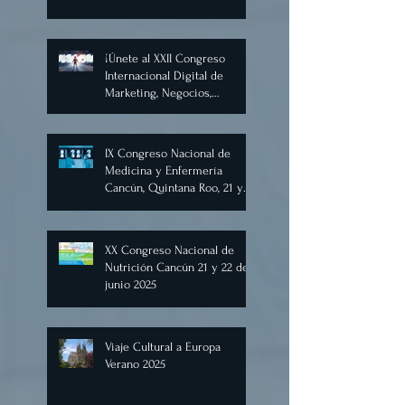
Internacional Digital de
Inteligencia Artificial
Diciembre 2025
¡Únete al XXII Congreso
Internacional Digital de
Marketing, Negocios,
Comercio Digital e
Inteligencia Artificial 2025, de
forma virtual!
IX Congreso Nacional de
Medicina y Enfermería
Cancún, Quintana Roo, 21 y
22 de junio de 2025.
XX Congreso Nacional de
Nutrición Cancún 21 y 22 de
junio 2025
Viaje Cultural a Europa
Verano 2025