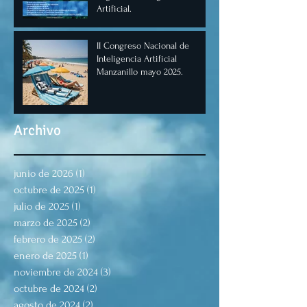
Artificial.
II Congreso Nacional de
Inteligencia Artificial
Manzanillo mayo 2025.
Archivo
junio de 2026
(1)
1 entrada
octubre de 2025
(1)
1 entrada
julio de 2025
(1)
1 entrada
marzo de 2025
(2)
2 entradas
febrero de 2025
(2)
2 entradas
enero de 2025
(1)
1 entrada
noviembre de 2024
(3)
3 entradas
octubre de 2024
(2)
2 entradas
agosto de 2024
(2)
2 entradas