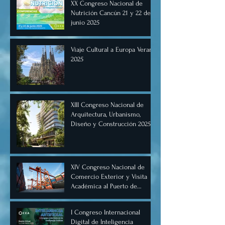
XX Congreso Nacional de
Nutrición Cancún 21 y 22 de
junio 2025
Viaje Cultural a Europa Verano
2025
XIII Congreso Nacional de
Arquitectura, Urbanismo,
Diseño y Construcción 2025,
Cancún.
XIV Congreso Nacional de
Comercio Exterior y Visita
Académica al Puerto de
Manzanillo, Mayo 2025.
I Congreso Internacional
Digital de Inteligencia