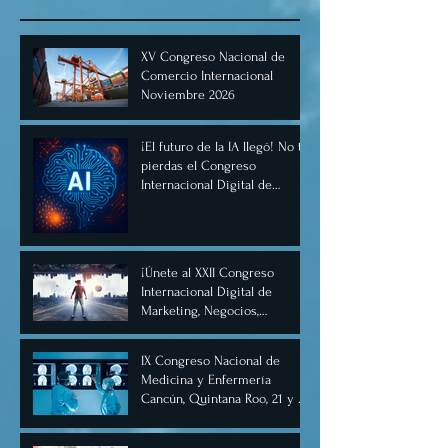
XV Congreso Nacional de
Comercio Internacional
Noviembre 2026
¡El futuro de la IA llegó! No te
pierdas el Congreso
Internacional Digital de
Inteligencia Artificial
Diciembre 2025
¡Únete al XXII Congreso
Internacional Digital de
Marketing, Negocios,
Comercio Digital e
Inteligencia Artificial 2025, de
IX Congreso Nacional de
forma virtual!
Medicina y Enfermería
Cancún, Quintana Roo, 21 y 22
de junio de 2025.