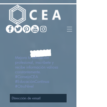
Mejora tu educación
profesional, inscribete y
recibe información valiosa
constantemente.
#ConsejoCEA
#EducaciónContinua
#OtroNivel