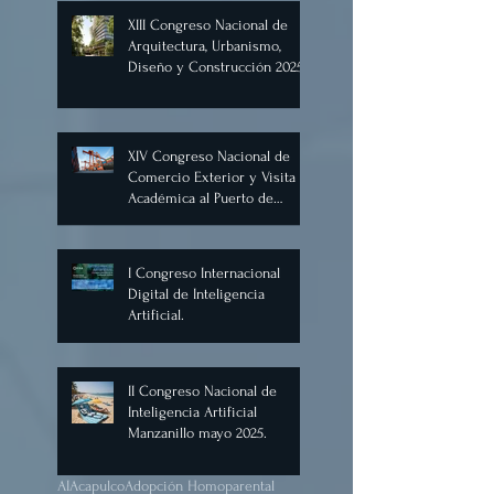
XIII Congreso Nacional de
Arquitectura, Urbanismo,
Diseño y Construcción 2025,
Cancún.
XIV Congreso Nacional de
Comercio Exterior y Visita
Académica al Puerto de
Manzanillo, Mayo 2025.
I Congreso Internacional
Digital de Inteligencia
Artificial.
II Congreso Nacional de
Inteligencia Artificial
Manzanillo mayo 2025.