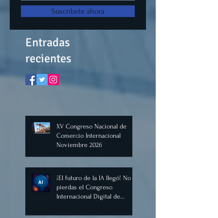
Suscríbete ahora
Entradas
recientes
XV Congreso Nacional de
Comercio Internacional
Noviembre 2026
¡El futuro de la IA llegó! No te
pierdas el Congreso
Internacional Digital de