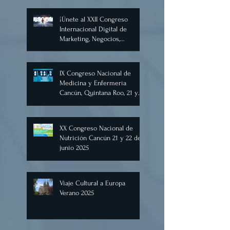
Inteligencia Artificial
Diciembre 2025
¡Únete al XXII Congreso
Internacional Digital de
Marketing, Negocios,
Comercio Digital e
Inteligencia Artificial 2025, de
forma virtual!
IX Congreso Nacional de
Medicina y Enfermería
Cancún, Quintana Roo, 21 y
22 de junio de 2025.
XX Congreso Nacional de
Nutrición Cancún 21 y 22 de
junio 2025
Viaje Cultural a Europa
Verano 2025