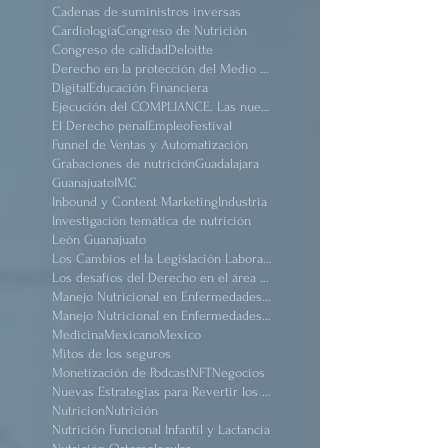
AI
Acapulco
Adopción Homoparental
Cadenas de suministros inversas
Cardiología
Congreso de Nutrición
Congreso de calidad
Deloitte
Derecho en la protección del Medio Ambiente.
Digital
Educación Financiera
Ejecución del COMPLIANCE. Las nuevas reformas
El Derecho penal
Empleo
Festival
Funnel de Ventas y Automatización
Grabaciones de nutrición
Guadalajara
Guanajuato
IMC
Inbound y Content Marketing
Industria
Investigación temática de nutrición
León Guanajuato
Los Cambios el la Legislación Laboral Mexicana después de pandemia
Los desafíos del Derecho en el área de salud
Manejo Nutricional en Enfermedades #Renal Crónico
Manejo Nutricional en Enfermedades Renal Crónico
Medicina
Mexicano
Mexico
Mitos de los seguros
Monetización de Podcast
NFT
Negocios
Nuevas Estrategias para Revertir los Daños del Sindrome Metabólico
Nutricion
Nutrición