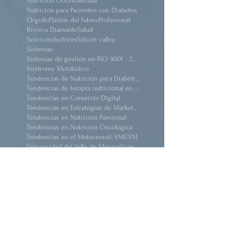
Nutrición Funcional Infantil y Lactancia
Nutrición Ortomolecular
Nutrición para Pacientes con Diabetes
Orgullo
Plantas del futuro
Profesional
Riviera Diamante
Salud
Semiconductores
Silicon valley
Sistemas
Sistemas de gestión en ISO 9001 - 2015
Síndrome Metabólico
Tendencias de Nutrición para Diabéticos
Tendencias de terapia nutricional en pacientes críticos obeso
Tendencias en Comercio Digital
Tendencias en Estrategias de Marketing
Tendencias en Nutrición Funcional
Tendencias en Nutrición Oncológica
Tendencias en el Metaverso
U.V.M
UVM
Universidad del Valle de México
Viaje
acciones
adopción
aduanas
agricultura
alimentación
alimentos
alimentos exoticos
alimentos funcionales
alimentos nutracéuticos
alzheimer
animación
arquitectura