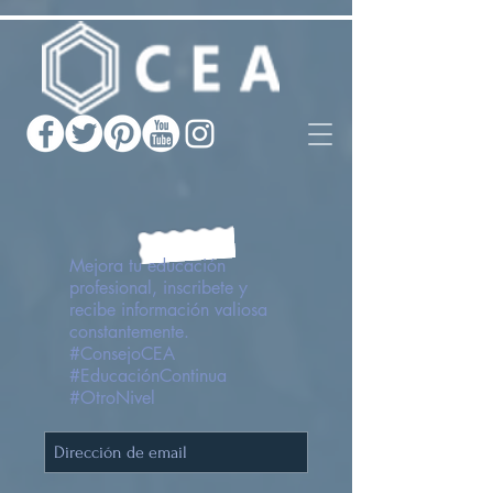
Mejora tu educación
profesional, inscribete y
recibe información valiosa
constantemente.
#ConsejoCEA
#EducaciónContinua
#OtroNivel