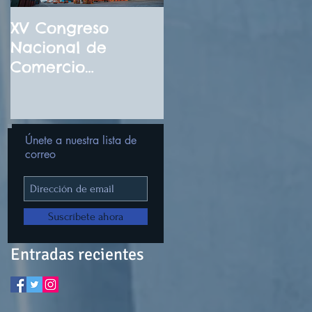
XV Congreso
¡El futuro de la IA
Nacional de
llegó! No te
Comercio
pierdas el
Internacional
Congreso
Noviembre 2026
Internacional
Digital de
Únete a nuestra lista de
Inteligencia
correo
Artificial Diciembr
2025
Suscríbete ahora
Entradas recientes