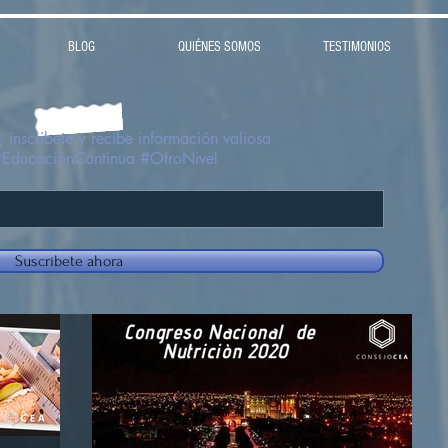
BLOG
QUIÉNES SOMOS
TESTIMONIOS
 inscribete y recibe información valiosa
#EducaciónContinua #OtroNivel
Suscríbete ahora