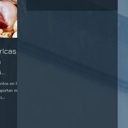
ricas o
n
s
entos en lo
 aportan más
...