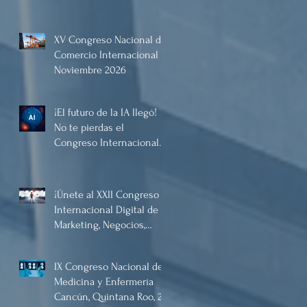
XV Congreso Nacional de
Comercio Internacional
Noviembre 2026
¡El futuro de la IA llegó!
No te pierdas el
Congreso Internacional
Digital de Inteligencia
Artificial Diciembre 2025
¡Únete al XXII Congreso
Internacional Digital de
Marketing, Negocios,
Comercio Digital e
Inteligencia Artificial
IX Congreso Nacional de
2025, de forma virtual!
Medicina y Enfermería
Cancún, Quintana Roo, 21