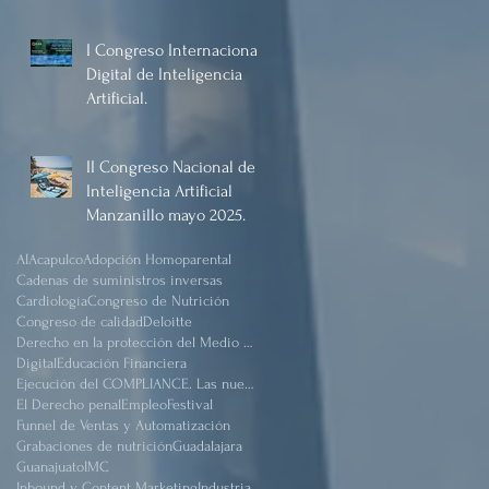
Manzanillo, Mayo 2025.
I Congreso Internacional
Digital de Inteligencia
Artificial.
II Congreso Nacional de
Inteligencia Artificial
Manzanillo mayo 2025.
AI
Acapulco
Adopción Homoparental
Cadenas de suministros inversas
Cardiología
Congreso de Nutrición
Congreso de calidad
Deloitte
Derecho en la protección del Medio Ambiente.
Digital
Educación Financiera
Ejecución del COMPLIANCE. Las nuevas reformas
El Derecho penal
Empleo
Festival
Funnel de Ventas y Automatización
Grabaciones de nutrición
Guadalajara
Guanajuato
IMC
Inbound y Content Marketing
Industria