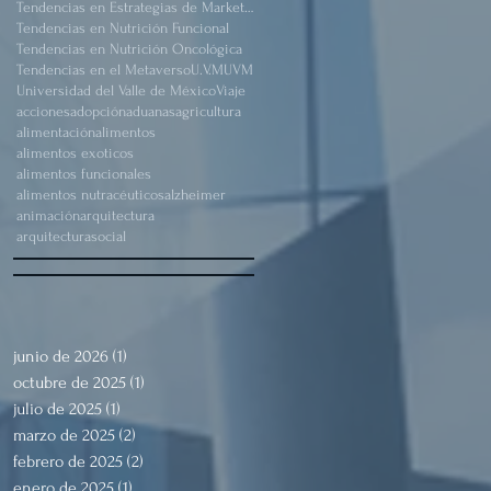
Tendencias en Estrategias de Marketing
Tendencias en Nutrición Funcional
Tendencias en Nutrición Oncológica
Tendencias en el Metaverso
U.V.M
UVM
Universidad del Valle de México
Viaje
acciones
adopción
aduanas
agricultura
alimentación
alimentos
alimentos exoticos
alimentos funcionales
alimentos nutracéuticos
alzheimer
animación
arquitectura
arquitecturasocial
junio de 2026
(1)
1 entrada
octubre de 2025
(1)
1 entrada
julio de 2025
(1)
1 entrada
marzo de 2025
(2)
2 entradas
febrero de 2025
(2)
2 entradas
enero de 2025
(1)
1 entrada