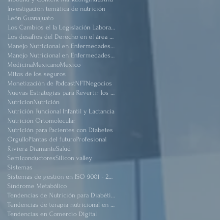
Investigación temática de nutrición
León Guanajuato
Los Cambios el la Legislación Laboral Mexicana después de pandemia
Los desafíos del Derecho en el área de salud
Manejo Nutricional en Enfermedades #Renal Crónico
Manejo Nutricional en Enfermedades Renal Crónico
Medicina
Mexicano
Mexico
Mitos de los seguros
Monetización de Podcast
NFT
Negocios
Nuevas Estrategias para Revertir los Daños del Sindrome Metabólico
Nutricion
Nutrición
Nutrición Funcional Infantil y Lactancia
Nutrición Ortomolecular
Nutrición para Pacientes con Diabetes
Orgullo
Plantas del futuro
Profesional
Riviera Diamante
Salud
Semiconductores
Silicon valley
Sistemas
Sistemas de gestión en ISO 9001 - 2015
Síndrome Metabólico
Tendencias de Nutrición para Diabéticos
Tendencias de terapia nutricional en pacientes críticos obeso
Tendencias en Comercio Digital