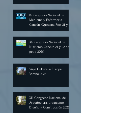
Internacional Digital de
Marketing, Negocios,
Comercio Digital e
Inteligencia Artificial 2025, de
forma virtual!
IX Congreso Nacional de
Medicina y Enfermería
Cancún, Quintana Roo, 21 y
22 de junio de 2025.
XX Congreso Nacional de
Nutrición Cancún 21 y 22 de
junio 2025
Viaje Cultural a Europa
Verano 2025
XIII Congreso Nacional de
Arquitectura, Urbanismo,