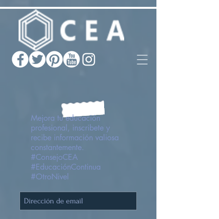
Mejora tu educación
profesional, inscribete y
recibe información valiosa
constantemente.
#ConsejoCEA
#EducaciónContinua
#OtroNivel