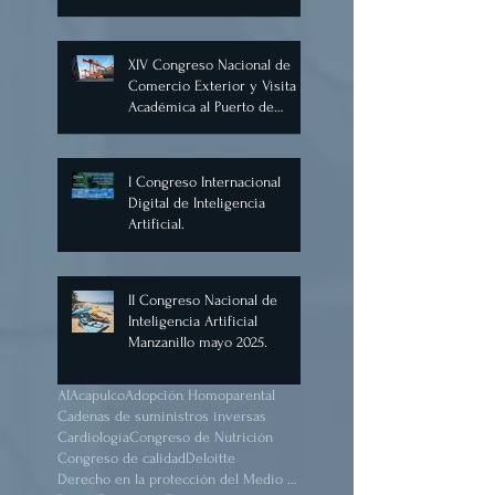
Diseño y Construcción 2025,
Cancún.
XIV Congreso Nacional de
Comercio Exterior y Visita
Académica al Puerto de
Manzanillo, Mayo 2025.
I Congreso Internacional
Digital de Inteligencia
Artificial.
II Congreso Nacional de
Inteligencia Artificial
Manzanillo mayo 2025.
AI
Acapulco
Adopción Homoparental
Cadenas de suministros inversas
Cardiología
Congreso de Nutrición