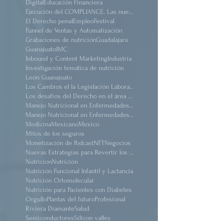
Congreso de calidad
Deloitte
Derecho en la protección del Medio Ambiente.
Digital
Educación Financiera
Ejecución del COMPLIANCE. Las nuevas reformas
El Derecho penal
Empleo
Festival
Funnel de Ventas y Automatización
Grabaciones de nutrición
Guadalajara
Guanajuato
IMC
Inbound y Content Marketing
Industria
Investigación temática de nutrición
León Guanajuato
Los Cambios el la Legislación Laboral Mexicana después de pandemia
Los desafíos del Derecho en el área de salud
Manejo Nutricional en Enfermedades #Renal Crónico
Manejo Nutricional en Enfermedades Renal Crónico
Medicina
Mexicano
Mexico
Mitos de los seguros
Monetización de Podcast
NFT
Negocios
Nuevas Estrategias para Revertir los Daños del Sindrome Metabólico
Nutricion
Nutrición
Nutrición Funcional Infantil y Lactancia
Nutrición Ortomolecular
Nutrición para Pacientes con Diabetes
Orgullo
Plantas del futuro
Profesional