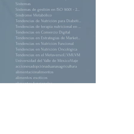
Riviera Diamante
Salud
Semiconductores
Silicon valley
Sistemas
Sistemas de gestión en ISO 9001 - 2015
Síndrome Metabólico
Tendencias de Nutrición para Diabéticos
Tendencias de terapia nutricional en pacientes críticos obeso
Tendencias en Comercio Digital
Tendencias en Estrategias de Marketing
Tendencias en Nutrición Funcional
Tendencias en Nutrición Oncológica
Tendencias en el Metaverso
U.V.M
UVM
Universidad del Valle de México
Viaje
acciones
adopción
aduanas
agricultura
alimentación
alimentos
alimentos exoticos
alimentos funcionales
alimentos nutracéuticos
alzheimer
animación
arquitectura
arquitecturasocial