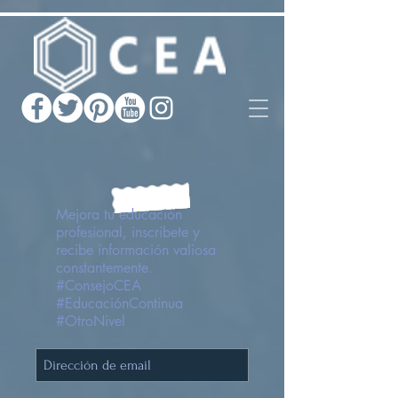
Mejora tu educación
profesional, inscribete y
recibe información valiosa
constantemente.
#ConsejoCEA
#EducaciónContinua
#OtroNivel