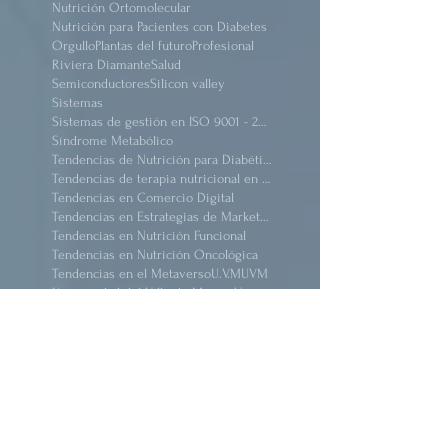
Nutricion
Nutrición
Nutrición Funcional Infantil y Lactancia
Nutrición Ortomolecular
Nutrición para Pacientes con Diabetes
Orgullo
Plantas del futuro
Profesional
Riviera Diamante
Salud
Semiconductores
Silicon valley
Sistemas
Sistemas de gestión en ISO 9001 - 2015
Síndrome Metabólico
Tendencias de Nutrición para Diabéticos
Tendencias de terapia nutricional en pacientes críticos obeso
Tendencias en Comercio Digital
Tendencias en Estrategias de Marketing
Tendencias en Nutrición Funcional
Tendencias en Nutrición Oncológica
Tendencias en el Metaverso
U.V.M
UVM
Universidad del Valle de México
Viaje
acciones
adopción
aduanas
agricultura
alimentación
alimentos
alimentos exoticos
alimentos funcionales
alimentos nutracéuticos
alzheimer
animación
arquitectura