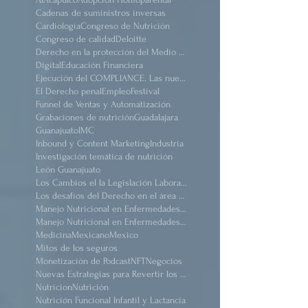
AI
Acapulco
Adopción Homoparental
Cadenas de suministros inversas
Cardiología
Congreso de Nutrición
Congreso de calidad
Deloitte
Derecho en la protección del Medio Ambiente.
Digital
Educación Financiera
Ejecución del COMPLIANCE. Las nuevas reformas
El Derecho penal
Empleo
Festival
Funnel de Ventas y Automatización
Grabaciones de nutrición
Guadalajara
Guanajuato
IMC
Inbound y Content Marketing
Industria
Investigación temática de nutrición
León Guanajuato
Los Cambios el la Legislación Laboral Mexicana después de pandemia
Los desafíos del Derecho en el área de salud
Manejo Nutricional en Enfermedades #Renal Crónico
Manejo Nutricional en Enfermedades Renal Crónico
Medicina
Mexicano
Mexico
Mitos de los seguros
Monetización de Podcast
NFT
Negocios
Nuevas Estrategias para Revertir los Daños del Sindrome Metabólico