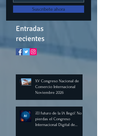
Suscríbete ahora
Entradas
recientes
XV Congreso Nacional de
Comercio Internacional
Noviembre 2026
¡El futuro de la IA llegó! No te
pierdas el Congreso
Internacional Digital de