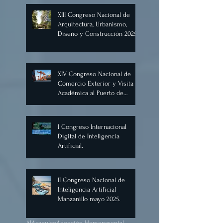
XIII Congreso Nacional de
Arquitectura, Urbanismo,
Diseño y Construcción 2025,
Cancún.
XIV Congreso Nacional de
Comercio Exterior y Visita
Académica al Puerto de
Manzanillo, Mayo 2025.
I Congreso Internacional
Digital de Inteligencia
Artificial.
II Congreso Nacional de
Inteligencia Artificial
Manzanillo mayo 2025.