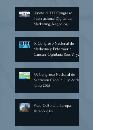
Inteligencia Artificial
Diciembre 2025
¡Únete al XXII Congreso
Internacional Digital de
Marketing, Negocios,
Comercio Digital e
Inteligencia Artificial 2025, de
forma virtual!
IX Congreso Nacional de
Medicina y Enfermería
Cancún, Quintana Roo, 21 y
22 de junio de 2025.
XX Congreso Nacional de
Nutrición Cancún 21 y 22 de
junio 2025
Viaje Cultural a Europa
Verano 2025