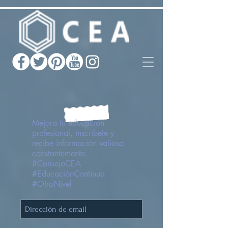
Mejora tu educación
profesional, inscribete y
recibe información valiosa
constantemente.
#ConsejoCEA
#EducaciónContinua
#OtroNivel