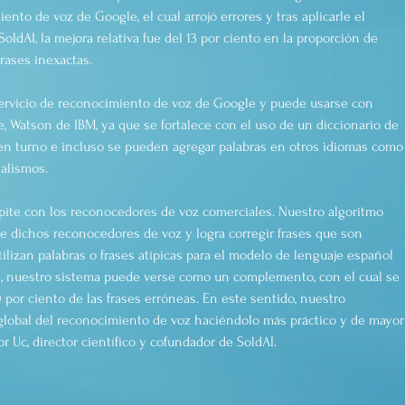
nto de voz de Google, el cual arrojó errores y tras aplicarle el 
ldAI, la mejora relativa fue del 13 por ciento en la proporción de 
rases inexactas.
servicio de reconocimiento de voz de Google y puede usarse con 
, Watson de IBM, ya que se fortalece con el uso de un diccionario de 
o en turno e incluso se pueden agregar palabras en otros idiomas como
alismos.
pite con los reconocedores de voz comerciales. Nuestro algoritmo 
de dichos reconocedores de voz y logra corregir frases que son 
izan palabras o frases atípicas para el modelo de lenguaje español 
Así, nuestro sistema puede verse como un complemento, con el cual se 
por ciento de las frases erróneas. En este sentido, nuestro 
 global del reconocimiento de voz haciéndolo más práctico y de mayor
tor Uc, director científico y cofundador de SoldAI.