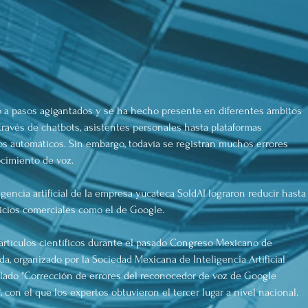
ndo a pasos agigantados y se ha hecho presente en diferentes ámbitos 
 través de chatbots, asistentes personales hasta plataformas 
s automáticos. Sin embargo, todavía se registran muchos errores 
ocimiento de voz. 
gencia artificial de la empresa yucateca SoldAI lograron reducir hasta
icios comerciales como el de Google.
artículos científicos durante el pasado Congreso Mexicano de 
da, organizado por la Sociedad Mexicana de Inteligencia Artificial 
itulado "Corrección de errores del reconocedor de voz de Google 
 con el que los expertos obtuvieron el tercer lugar a nivel nacional. 