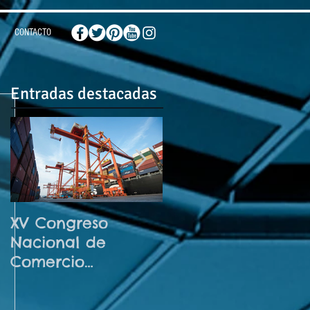
CONTACTO
Entradas destacadas
XV Congreso
¡El futuro de la IA
Nacional de
llegó! No te
Comercio
pierdas el
Internacional
Congreso
Noviembre 2026
Internacional