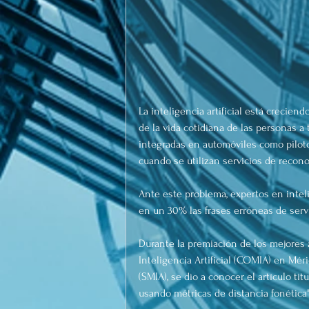
La inteligencia artificial está crecie
de la vida cotidiana de las personas a
integradas en automóviles como piloto
cuando se utilizan servicios de recon
Ante este problema, expertos en inteli
en un 30% las frases erróneas de serv
Durante la premiación de los mejores 
Inteligencia Artificial (COMIA) en Méri
(SMIA), se dio a conocer el artículo t
usando métricas de distancia fonética",