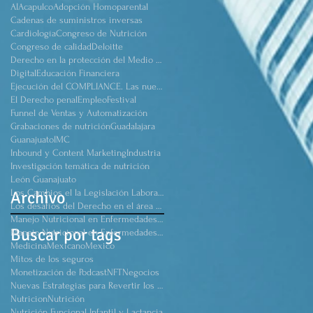
AI
Acapulco
Adopción Homoparental
Cadenas de suministros inversas
Cardiología
Congreso de Nutrición
Congreso de calidad
Deloitte
Derecho en la protección del Medio Ambiente.
Digital
Educación Financiera
Ejecución del COMPLIANCE. Las nuevas reformas
El Derecho penal
Empleo
Festival
Funnel de Ventas y Automatización
Grabaciones de nutrición
Guadalajara
Guanajuato
IMC
Inbound y Content Marketing
Industria
Investigación temática de nutrición
León Guanajuato
Archivo
Los Cambios el la Legislación Laboral Mexicana después de pandemia
Los desafíos del Derecho en el área de salud
Manejo Nutricional en Enfermedades #Renal Crónico
Buscar por tags
Manejo Nutricional en Enfermedades Renal Crónico
Medicina
Mexicano
Mexico
Mitos de los seguros
Monetización de Podcast
NFT
Negocios
Nuevas Estrategias para Revertir los Daños del Sindrome Metabólico
Nutricion
Nutrición
Nutrición Funcional Infantil y Lactancia