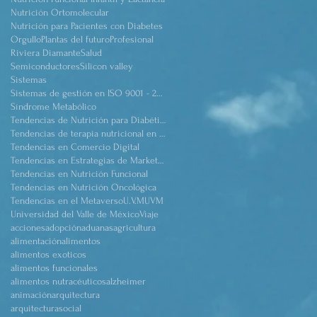
Nutrición Ortomolecular
Nutrición para Pacientes con Diabetes
Orgullo
Plantas del futuro
Profesional
Riviera Diamante
Salud
Semiconductores
Silicon valley
Sistemas
Sistemas de gestión en ISO 9001 - 2015
Síndrome Metabólico
Tendencias de Nutrición para Diabéticos
Tendencias de terapia nutricional en pacientes críticos obeso
Tendencias en Comercio Digital
Tendencias en Estrategias de Marketing
Tendencias en Nutrición Funcional
Tendencias en Nutrición Oncológica
Tendencias en el Metaverso
U.V.M
UVM
Universidad del Valle de México
Viaje
acciones
adopción
aduanas
agricultura
alimentación
alimentos
alimentos exoticos
alimentos funcionales
alimentos nutracéuticos
alzheimer
animación
arquitectura
arquitecturasocial