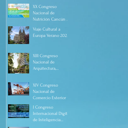
Enfermería Cancún,
Artificial 2025, de
XX Congreso
Quintana Roo, 21 y
forma virtual!
Nacional de
22 de junio de 2025.
Nutrición Cancún 21
y 22 de junio 2025
Viaje Cultural a
Europa Verano 2025
XIII Congreso
Nacional de
Arquitectura,
Urbanismo, Diseño
y Construcción
XIV Congreso
2025, Cancún.
Nacional de
Comercio Exterior y
Visita Académica al
I Congreso
Puerto de
Internacional Digital
Manzanillo, Mayo
de Inteligencia
2025.
Artificial.