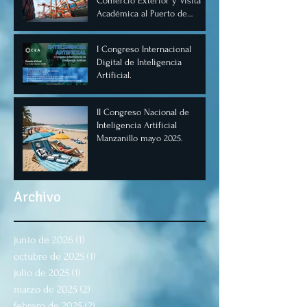
Comercio Exterior y Visita
Académica al Puerto de
Manzanillo, Mayo 2025.
I Congreso Internacional
Digital de Inteligencia
Artificial.
II Congreso Nacional de
Inteligencia Artificial
Manzanillo mayo 2025.
Archivo
junio de 2026
(1)
1 entrada
octubre de 2025
(1)
1 entrada
julio de 2025
(1)
1 entrada
marzo de 2025
(2)
2 entradas
febrero de 2025
(2)
2 entradas