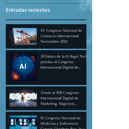
Entradas recientes
XV Congreso Nacional de
Comercio Internacional
Noviembre 2026
¡El futuro de la IA llegó! No te
pierdas el Congreso
Internacional Digital de
Inteligencia Artificial
Diciembre 2025
¡Únete al XXII Congreso
Internacional Digital de
Marketing, Negocios,
Comercio Digital e
Inteligencia Artificial 2025, de
IX Congreso Nacional de
forma virtual!
Medicina y Enfermería
Cancún, Quintana Roo, 21 y 22