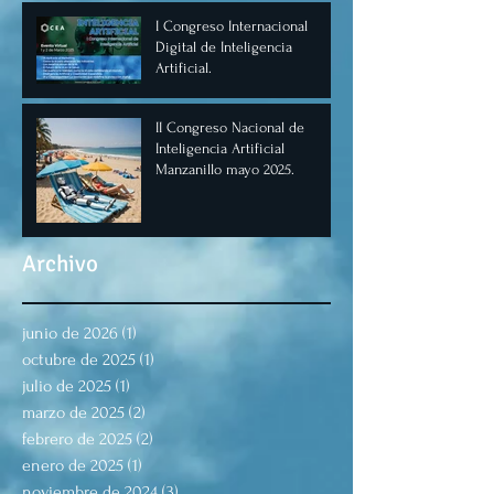
I Congreso Internacional
Digital de Inteligencia
Artificial.
II Congreso Nacional de
Inteligencia Artificial
Manzanillo mayo 2025.
Archivo
junio de 2026
(1)
1 entrada
octubre de 2025
(1)
1 entrada
julio de 2025
(1)
1 entrada
marzo de 2025
(2)
2 entradas
febrero de 2025
(2)
2 entradas
enero de 2025
(1)
1 entrada
noviembre de 2024
(3)
3 entradas