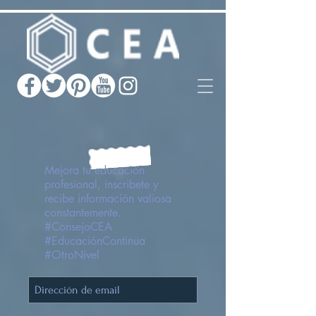
Mejora tu educación
profesional, inscribete y
recibe información valiosa
constantemente.
#ConsejoCEA
#EducaciónContinua
#OtroNivel