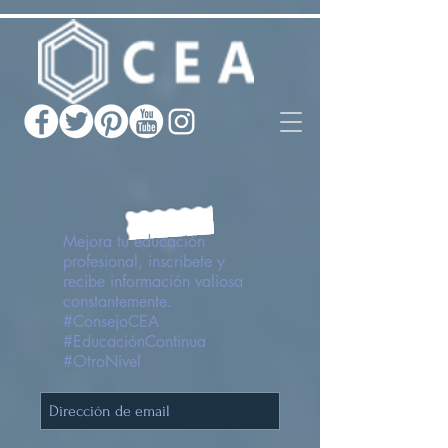
Mejora tu educación
profesional, inscribete y
recibe información valiosa
constantemente.
#ConsejoCEA
#EducaciónContinua
#OtroNivel