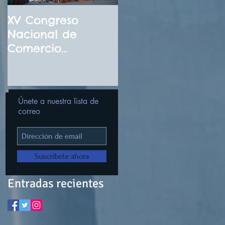
XV Congreso
¡El futuro de la IA
Nacional de
llegó! No te
Comercio
pierdas el
Internacional
Congreso
Noviembre 2026
Internacional
Digital de
Únete a nuestra lista de
Inteligencia
correo
Artificial Diciembr
2025
Suscríbete ahora
Entradas recientes