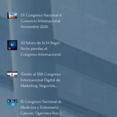
XV Congreso Nacional de
Comercio Internacional
Noviembre 2026
¡El futuro de la IA llegó!
No te pierdas el
Congreso Internacional
Digital de Inteligencia
Artificial Diciembre 2025
¡Únete al XXII Congreso
Internacional Digital de
Marketing, Negocios,
Comercio Digital e
Inteligencia Artificial
IX Congreso Nacional de
2025, de forma virtual!
Medicina y Enfermería
Cancún, Quintana Roo, 21