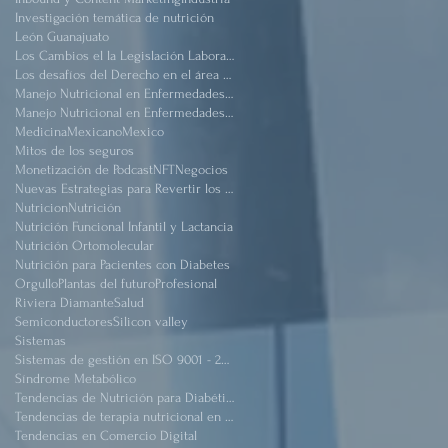
Investigación temática de nutrición
León Guanajuato
Los Cambios el la Legislación Laboral Mexicana después de pandemia
Los desafíos del Derecho en el área de salud
Manejo Nutricional en Enfermedades #Renal Crónico
Manejo Nutricional en Enfermedades Renal Crónico
Medicina
Mexicano
Mexico
Mitos de los seguros
Monetización de Podcast
NFT
Negocios
Nuevas Estrategias para Revertir los Daños del Sindrome Metabólico
Nutricion
Nutrición
Nutrición Funcional Infantil y Lactancia
Nutrición Ortomolecular
Nutrición para Pacientes con Diabetes
Orgullo
Plantas del futuro
Profesional
Riviera Diamante
Salud
Semiconductores
Silicon valley
Sistemas
Sistemas de gestión en ISO 9001 - 2015
Síndrome Metabólico
Tendencias de Nutrición para Diabéticos
Tendencias de terapia nutricional en pacientes críticos obeso
Tendencias en Comercio Digital