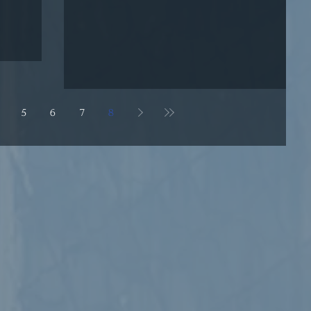
5
6
7
8