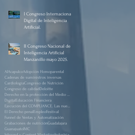
Manzanillo, Mayo 2025.
I Congreso Internacional
Digital de Inteligencia
Artificial.
II Congreso Nacional de
Inteligencia Artificial
Manzanillo mayo 2025.
AI
Acapulco
Adopción Homoparental
Cadenas de suministros inversas
Cardiología
Congreso de Nutrición
Congreso de calidad
Deloitte
Derecho en la protección del Medio Ambiente.
Digital
Educación Financiera
Ejecución del COMPLIANCE. Las nuevas reformas
El Derecho penal
Empleo
Festival
Funnel de Ventas y Automatización
Grabaciones de nutrición
Guadalajara
Guanajuato
IMC
Inbound y Content Marketing
Industria