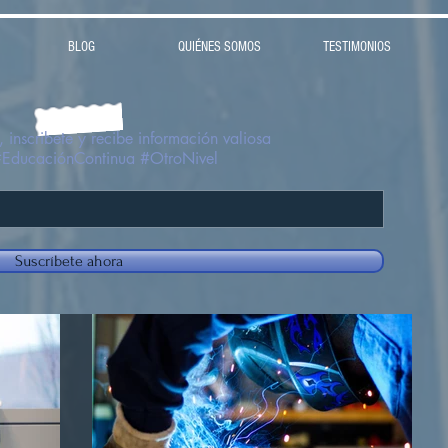
BLOG
QUIÉNES SOMOS
TESTIMONIOS
 inscribete y recibe información valiosa
#EducaciónContinua #OtroNivel
Suscríbete ahora