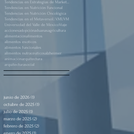
Tendencias en Estrategias de Marketing
Tendencias en Nutrición Funcional
Tendencias en Nutrición Oncológica
Tendencias en el Metaverso
U.V.M
UVM
Universidad del Valle de México
Viaje
acciones
adopción
aduanas
agricultura
alimentación
alimentos
alimentos exoticos
alimentos funcionales
alimentos nutracéuticos
alzheimer
animación
arquitectura
arquitecturasocial
junio de 2026
(1)
1 entrada
octubre de 2025
(1)
1 entrada
julio de 2025
(1)
1 entrada
marzo de 2025
(2)
2 entradas
febrero de 2025
(2)
2 entradas
enero de 2025
(1)
1 entrada